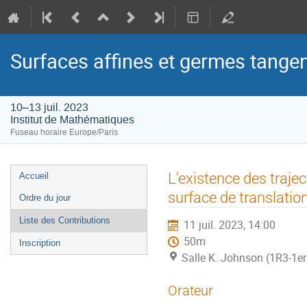
Surfaces affines et germes tangent
10–13 juil. 2023
Institut de Mathématiques
Fuseau horaire Europe/Paris
Menu
L'existence des traje
Accueil
de
surface de translatio
Ordre du jour
l'événement
Liste des Contributions
11 juil. 2023, 14:00
50m
Inscription
Salle K. Johnson (1R3-1er
Orateur