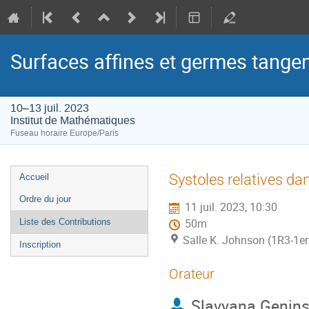
Surfaces affines et germes tangent
10–13 juil. 2023
Institut de Mathématiques
Fuseau horaire Europe/Paris
Menu
Systoles relatives da
Accueil
de
Ordre du jour
11 juil. 2023, 10:30
l'événement
Liste des Contributions
50m
Salle K. Johnson (1R3-1er
Inscription
Orateur
Slavyana Genin