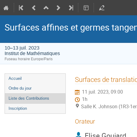
Surfaces affines et germes tangent
10–13 juil. 2023
Institut de Mathématiques
Fuseau horaire Europe/Paris
Menu
Surfaces de translati
Accueil
de
Ordre du jour
11 juil. 2023, 09:00
l'événement
Liste des Contributions
1h
Salle K. Johnson (1R3-1er
Inscription
Orateur
Elise Goujard