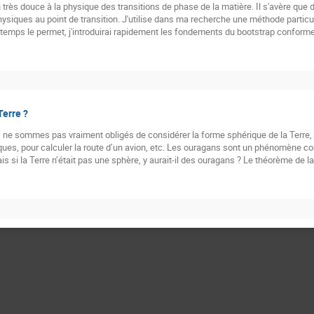
n très douce à la physique des transitions de phase de la matière. Il s'avère que
siques au point de transition. J'utilise dans ma recherche une méthode particu
e temps le permet, j'introduirai rapidement les fondements du bootstrap conforme
Terre ?
ne sommes pas vraiment obligés de considérer la forme sphérique de la Terre, e
s, pour calculer la route d’un avion, etc. Les ouragans sont un phénomène co
is si la Terre n’était pas une sphère, y aurait-il des ouragans ? Le théorème de 