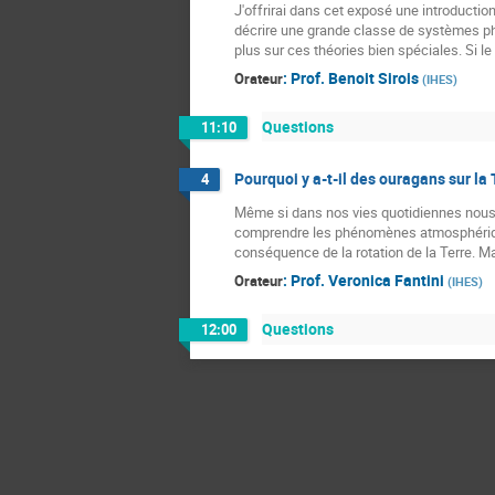
J'offrirai dans cet exposé une introductio
décrire une grande classe de systèmes phy
plus sur ces théories bien spéciales. Si l
:
Prof.
Benoit Sirois
Orateur
(
IHES
)
Questions
11:10
Pourquoi y a-t-il des ouragans sur la 
4
Même si dans nos vies quotidiennes nous 
comprendre les phénomènes atmosphérique
conséquence de la rotation de la Terre. Ma
:
Prof.
Veronica Fantini
Orateur
(
IHES
)
Questions
12:00