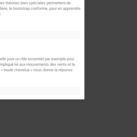
 des théories bien spéciales permettent de
lière, le bootstrap conforme, pour en apprendre
.
lle joue un rôle essentiel par exemple pour
mpliqué lié aux mouvements des vents et la
la « boule chevelue » nous donne la réponse.