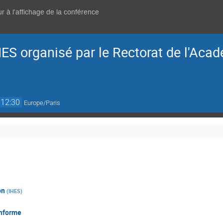
r à l'affichage de la conférence
IHES organisé par le Rectorat de l'Aca
12:30
Europe/Paris
on
(
IHES
)
onforme