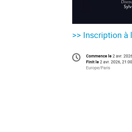
>> Inscription à
Information
Commence le
2 avr. 202
Date/Heure
de
Finit le
2 avr. 2026, 21:0
la
Toutes
Europe/Paris
les
conférence
horaires
sont
en
Europe/Paris