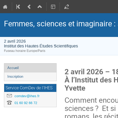
Femmes, sciences et imaginaire : s
2 avril 2026
Institut des Hautes Études Scientifiques
Fuseau horaire Europe/Paris
Menu
Accueil
2 avril 2026 – 1
de
À l’Institut des
Inscription
l'événement
Yvette
Service ComDev de l'IHES
comdev@ihes.fr
Comment encourag
01 60 92 66 72
sciences ? Et si
romans, les récit