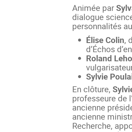
Animée par
Sylv
dialogue science
personnalités a
Élise Colin
, 
d’Échos d’en
Roland Leh
vulgarisateur
Sylvie Poula
En clôture,
Sylvi
professeure de l
ancienne préside
ancienne ministr
Recherche, appor