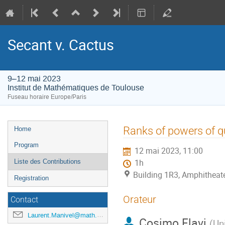
Secant v. Cactus
9–12 mai 2023
Institut de Mathématiques de Toulouse
Fuseau horaire Europe/Paris
Menu
Ranks of powers of q
Home
de
Program
12 mai 2023, 11:00
l'événement
Liste des Contributions
1h
Building 1R3, Amphitheat
Registration
Orateur
Contact
Laurent.Manivel@math.univ-toulouse.fr
Cosimo Flavi
(
Uni