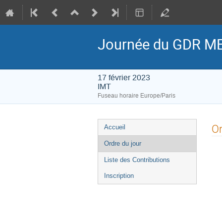
Journée du GDR M
17 février 2023
IMT
Fuseau horaire Europe/Paris
Menu
Or
Accueil
de
Ordre du jour
l'événement
Liste des Contributions
Inscription