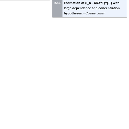
15:30
Estimation of (I_n - XDX^T)^{-1} with
large dependence and concentration
hypotheses.
-
Cosme Louart