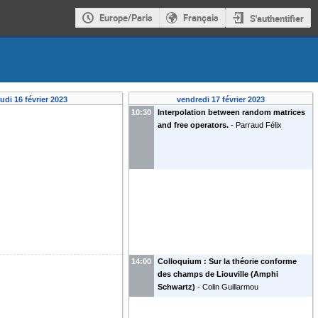
Europe/Paris
Français
S'authentifier
eudi 16 février 2023
vendredi 17 février 2023
10:30
Interpolation between random matrices
and free operators.
-
Parraud Félix
14:00
Colloquium : Sur la théorie conforme
des champs de Liouville (Amphi
Schwartz)
-
Colin Guillarmou