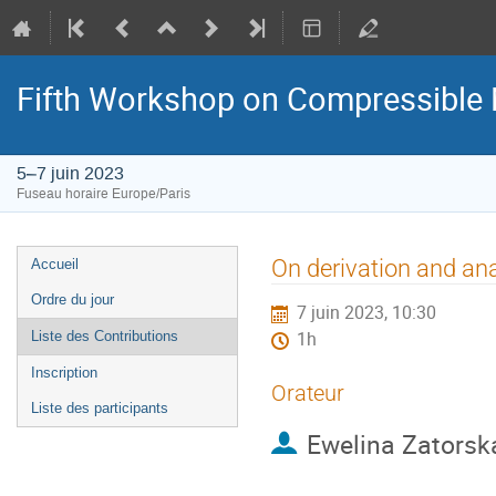
Fifth Workshop on Compressible 
5–7 juin 2023
Fuseau horaire Europe/Paris
Menu
On derivation and ana
Accueil
de
Ordre du jour
7 juin 2023, 10:30
l'événement
Liste des Contributions
1h
Inscription
Orateur
Liste des participants
Ewelina Zatorsk