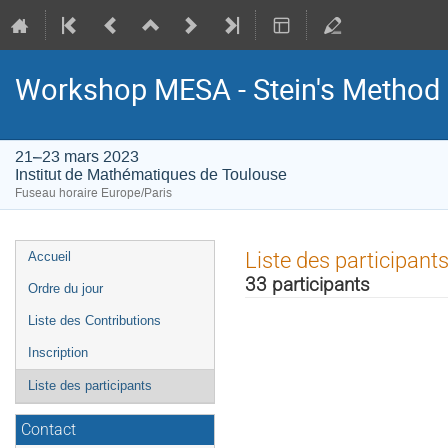
Workshop MESA - Stein's Method 
21–23 mars 2023
Institut de Mathématiques de Toulouse
Fuseau horaire Europe/Paris
Menu
Liste des participant
Accueil
de
33 participants
Ordre du jour
l'événement
Liste des Contributions
Inscription
Liste des participants
Contact