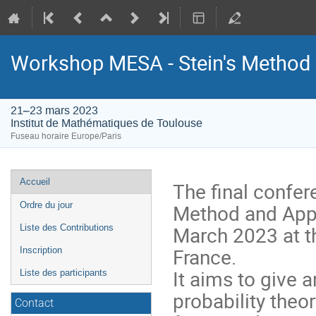
Workshop MESA - Stein's Method 
21–23 mars 2023
Institut de Mathématiques de Toulouse
Fuseau horaire Europe/Paris
Menu
Accueil
The final confer
de
Method and Appli
Ordre du jour
l'événement
March 2023 at th
Liste des Contributions
France.
Inscription
It aims to give 
Liste des participants
probability theor
Contact