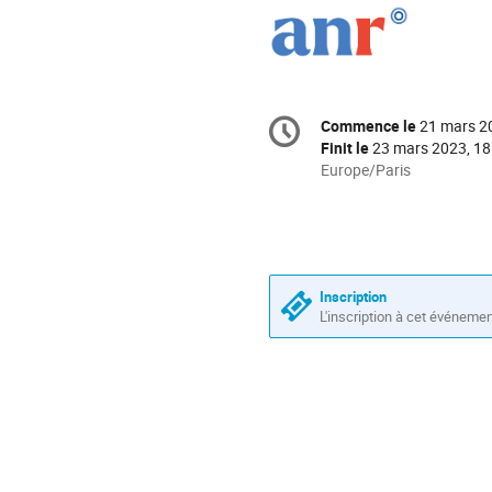
Information
Commence le
21 mars 2
Date/Heure
de
Finit le
23 mars 2023, 18
la
Toutes
Europe/Paris
les
conférence
horaires
sont
en
Europe/Paris
Inscription
L'inscription à cet événeme