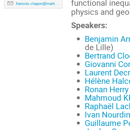
functional inequa
francois.chapon@math.univ-toulouse.fr
physics and geo
Speakers:
Benjamin Ar
de Lille)
Bertrand Clo
Giovanni Con
Laurent Dec
Hélène Halc
Ronan Herry
Mahmoud K
Raphaël Lac
Ivan Nourdi
Guillaume P