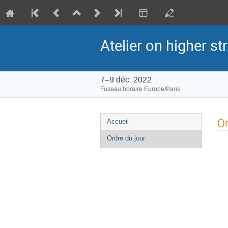
Atelier on higher st
7–9 déc. 2022
Fuseau horaire Europe/Paris
Menu
Or
Accueil
de
Ordre du jour
l'événement