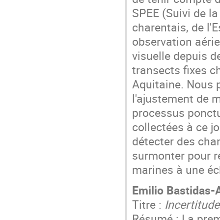
SPEE (Suivi de l
charentais, de l'
observation aérie
visuelle depuis d
transects fixes c
Aquitaine. Nous 
l'ajustement de m
processus ponct
collectées à ce j
détecter des chan
surmonter pour r
marines à une éc
Emilio Bastidas-
Titre :
Incertitude
Résumé : La premi