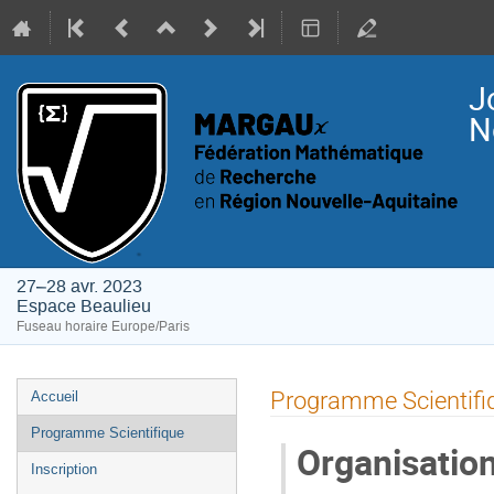
J
N
27–28 avr. 2023
Espace Beaulieu
Fuseau horaire Europe/Paris
Menu
Programme Scientifi
Accueil
de
Programme Scientifique
l'événement
Organisation
Inscription