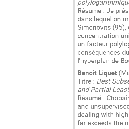
polylogarithmiqu
Résumé : Je prés
dans lequel on m
Simonovits (95), 
concentration uni
un facteur polylo
conséquences du r
l'hyperplan de Bo
Benoit Liquet
(Ma
Titre :
Best Subse
and Partial Leas
Résumé : Choosin
and unsupervised 
dealing with hig
far exceeds the n