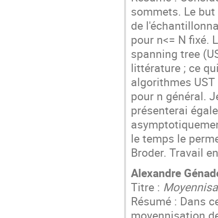
sommets. Le but p
de l'échantillon
pour n<= N fixé. 
spanning tree (U
littérature ; ce 
algorithmes UST 
pour n général. J
présenterai égal
asymptotiquement
le temps le perme
Broder. Travail 
Alexandre Génad
Titre :
Moyennisat
Résumé : Dans ce
moyennisation de