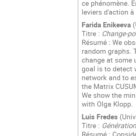
ce phénomène. En
leviers d'action à
Farida Enikeeva
(
Titre :
Change-poi
Résumé : We obse
random graphs. T
change at some 
goal is to detect
network and to es
the Matrix CUSUM
We show the minim
with Olga Klopp.
Luis Fredes
(Univ
Titre :
Génération
Résumé : Considé