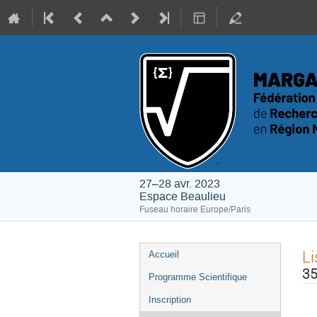
27–28 avr. 2023
Espace Beaulieu
Fuseau horaire Europe/Paris
Menu
Li
Accueil
de
35
Programme Scientifique
l'événement
Inscription