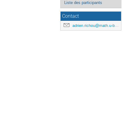
Liste des participants
Contact
adrien.richou@math.u-bordeaux.fr