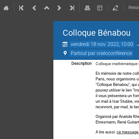
Retou
Colloque Bénabou
vendredi 18 nov. 2022, 10:00
Partout par viséoconférence
Colloque mathématique 
Description
En mémoire de notre col
Paris, nous organisons u
"Colloque Bénabou", qui 
pouvez utiliser le lien "In
il vous présentera un for
un mail à Isar Stubbe, vo
recevront, par mail, le l
Organisé par Anatole Kh
Ehresmann, René Guitart,
A lire aussi:
ce message 