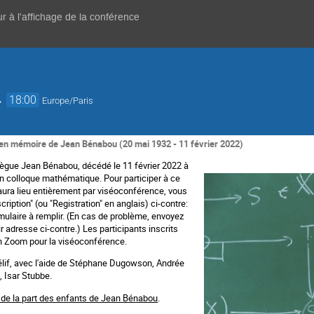
r à l'affichage de la conférence
→
18:00
Europe/Paris
en mémoire de Jean Bénabou (20 mai 1932 - 11 février 2022)
lègue Jean Bénabou, décédé le 11 février 2022 à
n colloque mathématique. Pour participer à ce
aura lieu entièrement par viséoconférence, vous
scription" (ou "Registration" en anglais) ci-contre:
mulaire à remplir. (En cas de problème, envoyez
ir adresse ci-contre.) Les participants inscrits
ien Zoom pour la viséoconférence.
élif, avec l'aide de Stéphane Dugowson, Andrée
 Isar Stubbe.
de la part des enfants de Jean Bénabou
.