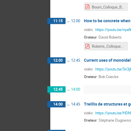
Bourn_Colloque_Benabou.pdf
How to be concrete when 
11:15
→
12:00
vidéo :
https://youtu.be/ny
Orateur
:
David Roberts
Roberts_Colloque_Benabou.pdf
Current uses of monoidal
12:00
→
12:45
vidéo :
https://youtu.be/5n3
Orateur
:
Bob Coecke
12:45
→
14:00
Treillis de structures et 
14:00
→
14:45
vidéo :
https://youtu.be/HD
Orateur
:
Stéphane Dugows