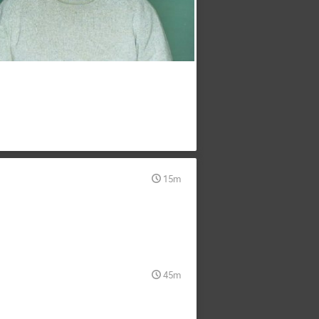
15m
45m