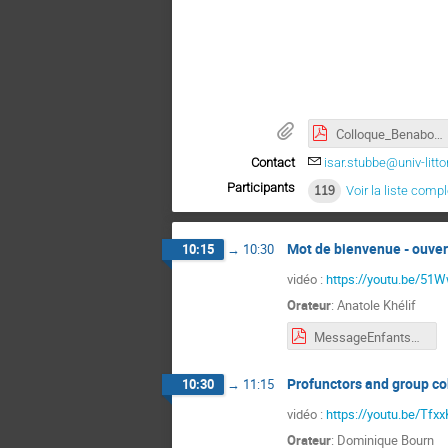
Colloque_Benabou_Poster_BW.pdf
Contact
isar.stubbe@univ-littor
Participants
119
Voir la liste comp
Mot de bienvenue - ouver
10:15
→
10:30
vidéo :
https://youtu.be/51
Orateur
:
Anatole Khélif
MessageEnfantsBenabou.pdf
Profunctors and group c
10:30
→
11:15
vidéo :
https://youtu.be/Tfx
Orateur
:
Dominique Bourn