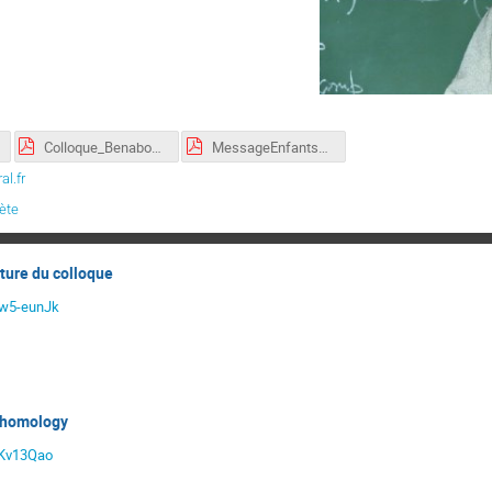
Colloque_Benabou_Poster_C.pdf
MessageEnfantsBenabou.pdf
al.fr
lète
ture du colloque
Ww5-eunJk
ohomology
xKv13Qao