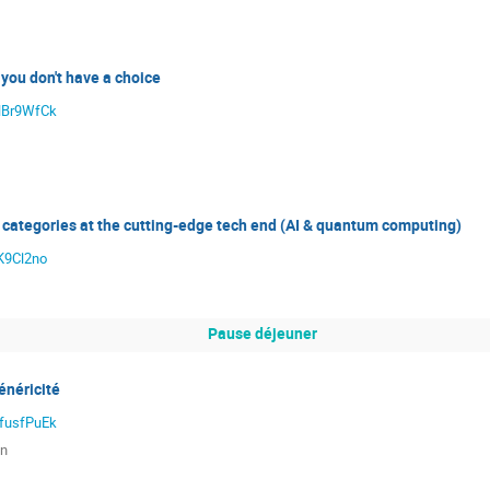
you don't have a choice
aNBr9WfCk
 categories at the cutting-edge tech end (AI & quantum computing)
jK9Cl2no
Pause déjeuner
généricité
NfusfPuEk
on