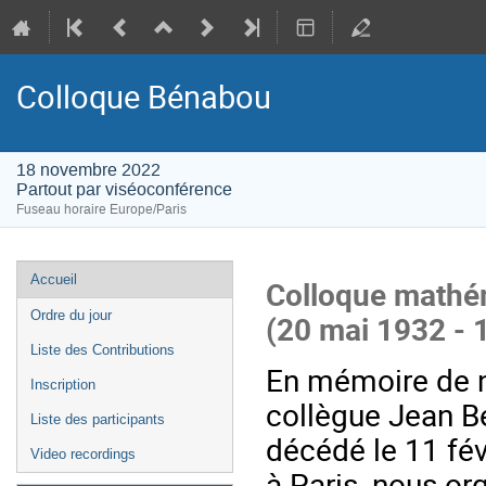
Colloque Bénabou
18 novembre 2022
Partout par viséoconférence
Fuseau horaire Europe/Paris
Menu
Accueil
Colloque mathé
de
Ordre du jour
(20 mai 1932 - 1
l'événement
Liste des Contributions
En mémoire de 
Inscription
collègue Jean B
Liste des participants
décédé le 11 fév
Video recordings
à Paris, nous or