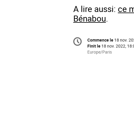
A lire aussi:
ce m
Bénabou
.
Information
Commence le
18 nov. 20
Date/Heure
de
Finit le
18 nov. 2022, 18:
la
Toutes
Europe/Paris
les
conférence
horaires
sont
en
Europe/Paris