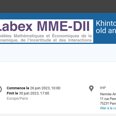
Khintc
old a
formation
IHP
Site
Commence le
26 juin 2023, 10:00
Date/Heure
e
Finit le
30 juin 2023, 17:00
Hermite Am
Toutes
Europe/Paris
11 rue Pier
les
75231 Pari
nférence
Aller à la c
horaires
sont