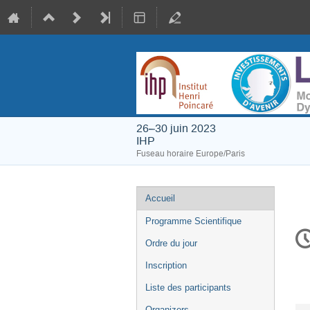
26–30 juin 2023
IHP
Fuseau horaire Europe/Paris
Menu
Accueil
de
Programme Scientifique
In
l'événement
d
Ordre du jour
la
Inscription
co
Liste des participants
Organizers