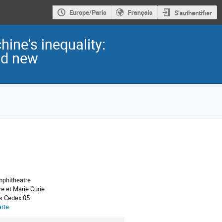
Europe/Paris
Français
S'authentifier
hine's inequality:
nd new
phitheatre
re et Marie Curie
s Cedex 05
arte