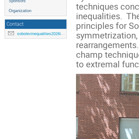
Sponsors
techniques conc
Organization
inequalities. The
principles for S
Contact
symmetrization, 
sobolevinequalities2026ihp@gmail.com
rearrangements.
champ technique
to extremal funct