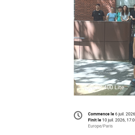
Information
Commence le
6 juil. 202
Date/Heure
de
Finit le
10 juil. 2026, 17:
la
Toutes
Europe/Paris
les
conférence