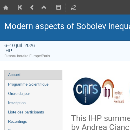
Modern aspects of Sobolev inequa
6–10 juil. 2026
IHP
Fuseau horaire Europe/Paris
Menu
Accueil
de
Programme Scientifique
l'événement
Ordre du jour
Inscription
Liste des participants
This IHP summer 
Recordings
by Andrea Cianc