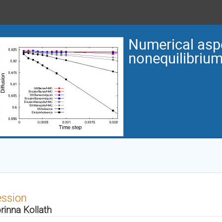
Numerical asp
nonequilibriu
ession
rinna Kollath