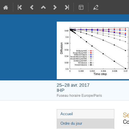
25–28 avr. 2017
IHP
Fuseau horaire Europe/Paris
Menu
S
Accueil
de
Co
Ordre du jour
l'événement