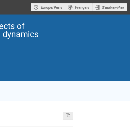
Europe/Paris
Français
S'authentifier
ects of
m dynamics