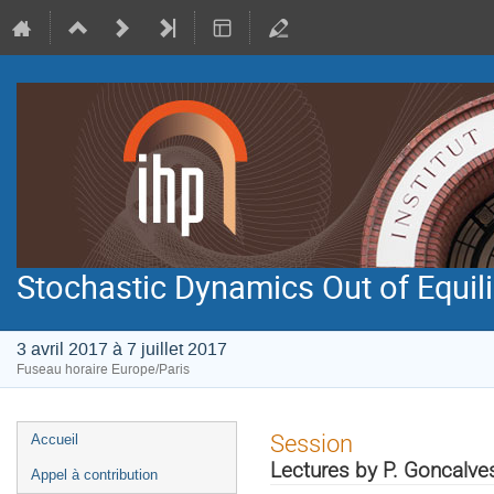
Stochastic Dynamics Out of Equil
3 avril 2017 à 7 juillet 2017
Fuseau horaire Europe/Paris
Menu
Session
Accueil
de
Lectures by P. Goncalve
Appel à contribution
l'événement