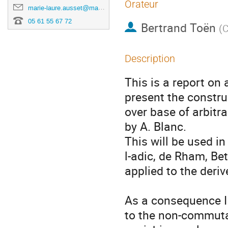
Orateur
marie-laure.ausset@math.univ-toulouse.fr
05 61 55 67 72
Bertrand Toën
(
C
Description
This is a report on 
present the construc
over base of arbitr
by A. Blanc.

This will be used in
l-adic, de Rham, Bet
applied to the deriv
As a consequence I 
to the non-commutat