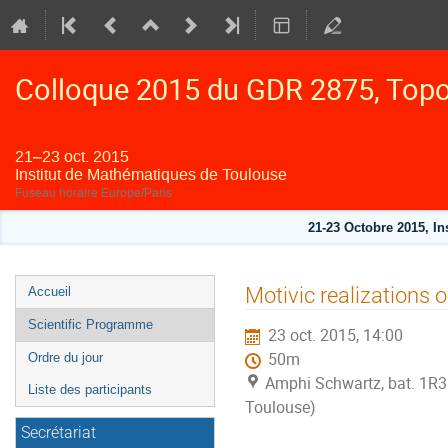
Colloque 2015 du GDR 2875, Topol
21–23 oct. 2015
Institut de Mathématiques de Toulouse
Fuseau horaire Europe/Paris
21-23 Octobre 2015, I
Menu
Motivic realizations o
Accueil
de
Scientific Programme
23 oct. 2015, 14:00
l'événement
50m
Ordre du jour
Amphi Schwartz, bat. 1R3
Liste des participants
Toulouse)
Secrétariat