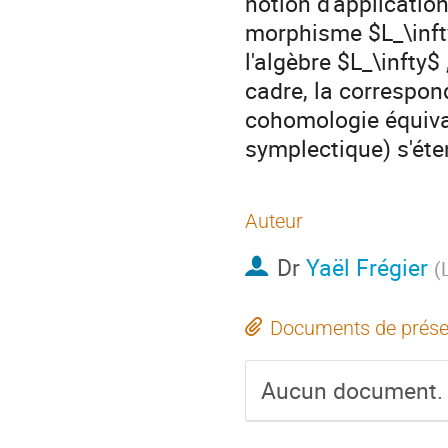
notion d'applicatio
morphisme $L_\infty
l'algèbre $L_\infty$
cadre, la correspon
cohomologie équiva
symplectique) s'éte
Auteur
Dr
Yaël Frégier
(
Documents de prése
Aucun document.