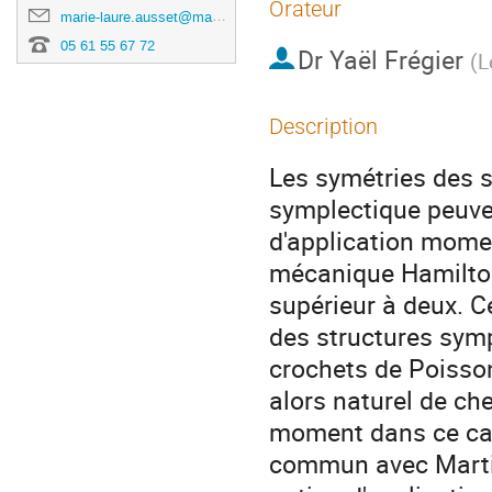
Orateur
marie-laure.ausset@math.univ-toulouse.fr
05 61 55 67 72
Dr
Yaël Frégier
(
L
Description
Les symétries des s
symplectique peuven
d'application moment
mécanique Hamilton
supérieur à deux. C
des structures symp
crochets de Poisson 
alors naturel de che
moment dans ce cadr
commun avec Martin