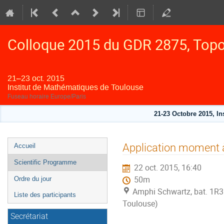
Colloque 2015 du GDR 2875, Topol
21–23 oct. 2015
Institut de Mathématiques de Toulouse
Fuseau horaire Europe/Paris
21-23 Octobre 2015, I
Menu
Application moment 
Accueil
de
Scientific Programme
22 oct. 2015, 16:40
l'événement
50m
Ordre du jour
Amphi Schwartz, bat. 1R3
Liste des participants
Toulouse)
Secrétariat