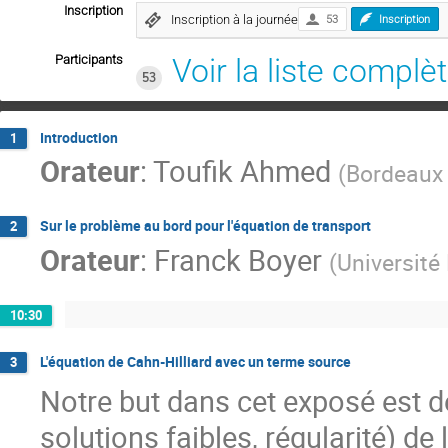
Inscription
Inscription à la journée
53
Inscription
Participants
Voir la liste complè
53
Introduction
1
Orateur
:
Toufik Ahmed
(
Bordeaux
Sur le problème au bord pour l'équation de transport
2
Orateur
:
Franck Boyer
(
Université
10:30
L'équation de Cahn-Hilliard avec un terme source
3
Notre but dans cet exposé est d
solutions faibles, régularité) de