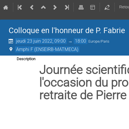
Retou
Colloque en l'honneur de P. Fabrie
jeudi 23 juin 2022, 09:00
→
18:00
Europe/Paris
Amphi F (ENSEIRB-MATMECA)
Description
Journée scientif
l'occasion du pro
retraite de Pierre