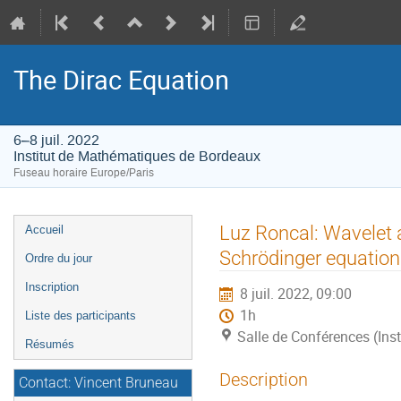
The Dirac Equation
6–8 juil. 2022
Institut de Mathématiques de Bordeaux
Fuseau horaire Europe/Paris
Menu
Luz Roncal: Wavelet a
Accueil
de
Schrödinger equation
Ordre du jour
l'événement
Inscription
8 juil. 2022, 09:00
1h
Liste des participants
Salle de Conférences (In
Résumés
Description
Contact: Vincent Bruneau