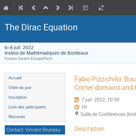
The Dirac Equation
6–8 juil. 2022
Institut de Mathématiques de Bordeaux
Fuseau horaire Europe/Paris
Menu
Fabio Pizzichillo: Bo
Accueil
de
Corner domains and t
Ordre du jour
l'événement
Inscription
7 juil. 2022, 10:30
1h
Liste des participants
Salle de Conférences (In
Résumés
Description
Contact: Vincent Bruneau