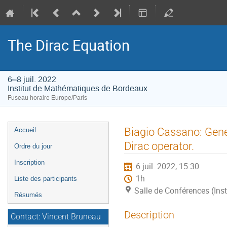
The Dirac Equation
6–8 juil. 2022
Institut de Mathématiques de Bordeaux
Fuseau horaire Europe/Paris
Menu
Biagio Cassano: Gener
Accueil
de
Dirac operator.
Ordre du jour
l'événement
Inscription
6 juil. 2022, 15:30
1h
Liste des participants
Salle de Conférences (In
Résumés
Description
Contact: Vincent Bruneau