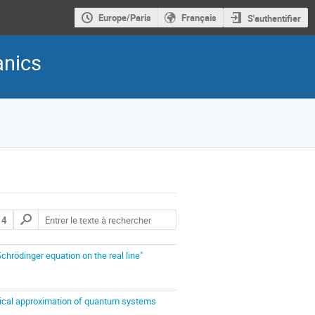
Europe/Paris
Français
S'authentifier
anics
 4
chrödinger equation on the real line"
ical approximation of quantum systems