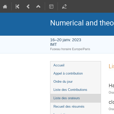
Numerical and theo
16–20 janv. 2023
IMT
Fuseau horaire Europe/Paris
Menu
Li
Accueil
de
Appel à contribution
l'événement
Ordre du jour
Ha
Liste des Contributions
Ora
Liste des orateurs
cl
Recueil des résumés
Ora