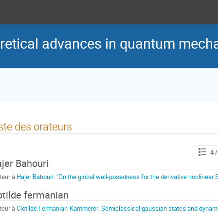
retical advances in quantum mech
ste des orateurs
4
/
jer Bahouri
teur à
Hajer Bahouri: "On the global well-posedness for the derivative nonlinear S
otilde fermanian
teur à
Clotilde Fermanian-Kammerer: Semiclassical gaussian states and dynam