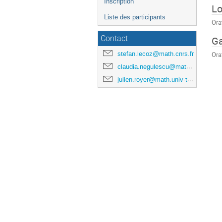
Inscription
Lo
Liste des participants
Ora
Ga
Contact
stefan.lecoz@math.cnrs.fr
Ora
claudia.negulescu@math.univ-toulouse.fr
julien.royer@math.univ-toulouse.fr