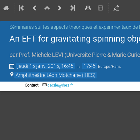
Séminaires sur les aspects théoriques et expérimentaux de l
An EFT for gravitating spinning ob
par
Prof.
Michele LEVI
(
Université Pierre & Marie Curie
jeudi 15 janv. 2015, 16:45
→
17:45
Europe/Paris
Amphithéâtre Léon Motchane (IHES)
Contact
cecile@ihes.fr