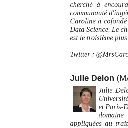
cherché à encoura
communauté d'ingén
Caroline a cofondé
Data Science. Le c
est le troisième pl
Twitter : @MrsCar
Julie Delon
(M
Julie Del
Universit
et Paris-D
domaine 
appliquées au trai