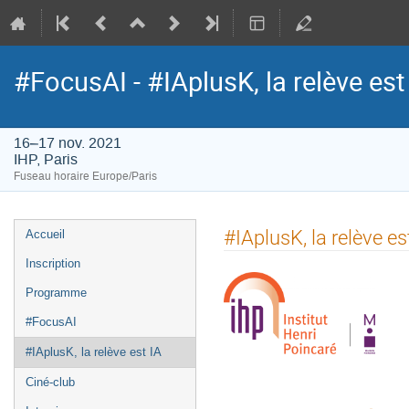
#FocusAI - #IAplusK, la relève est
16–17 nov. 2021
IHP, Paris
Fuseau horaire Europe/Paris
Menu
#IAplusK, la relève es
Accueil
de
Inscription
l'événement
Programme
#FocusAI
#IAplusK, la relève est IA
Ciné-club