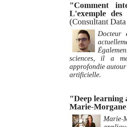
"Comment inter
L'exemple des 
(Consultant Data
Docteur 
actuelle
Également
sciences, il a m
approfondie autour d
artificielle.
"Deep learning 
Marie-Morgan
Marie-M
appliqu