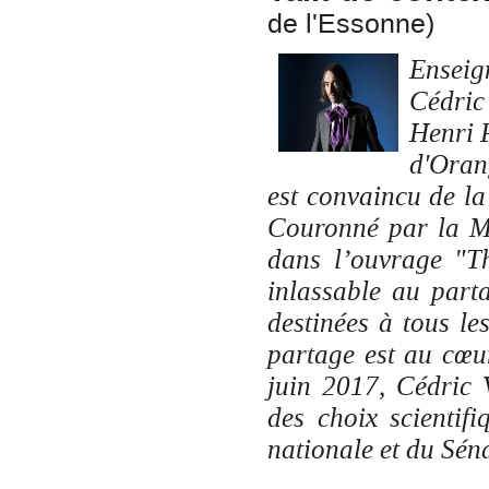
de l'Essonne)
Enseig
Cédric
Henri 
d'Oran
est convaincu de la
Couronné par la Mé
dans l’ouvrage "Th
inlassable au part
destinées à tous les
partage est au cœu
juin 2017, Cédric V
des choix scientif
nationale et du Séna