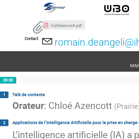
ConférenceIA.pdf
Contact
romain.deangeli@ih
ma
09:00
Talk de contexte
1
Orateur
:
Chloé Azencott
(
Prairie
Applications de l’Intelligence Artificielle pour la prise en char
2
L’intelligence artificielle (IA) 