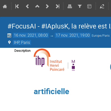
#FocusAI - #IAplusK, la relève est 
16 nov. 2021, 08:00
→
17 nov. 2021, 19:00
Europe/Paris
IHP, Paris
Description
Deux journées
artificielle