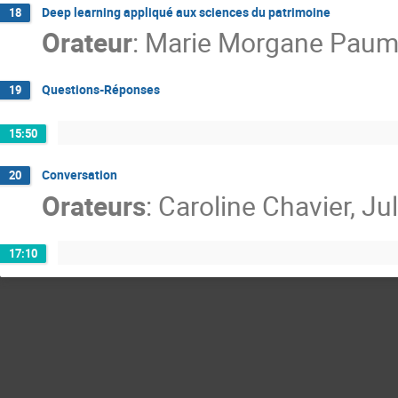
Deep learning appliqué aux sciences du patrimoine
18
Orateur
:
Marie Morgane Paum
Questions-Réponses
19
15:50
Conversation
20
Orateurs
:
Caroline Chavier
,
Jul
17:10