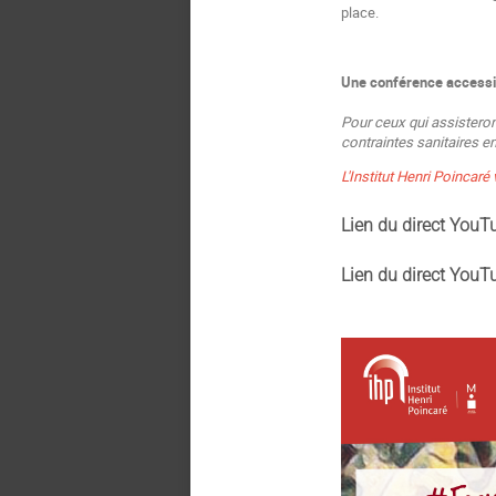
place.
Une conférence accessibl
Pour ceux qui assisteron
contraintes sanitaires e
L'Institut Henri Poincar
Lien du direct YouT
Lien du direct YouT