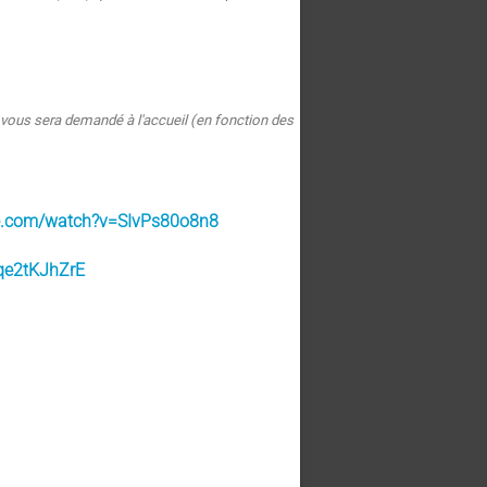
e vous sera demandé à l'accueil (en fonction des
.
be.com/watch?v=SIvPs80o8n8
lqe2tKJhZrE