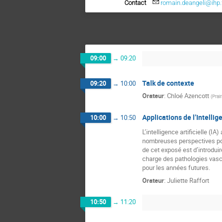
Contact
romain.deangeli@ihp.
09:00
→
09:20
Talk de contexte
09:20
→
10:00
Orateur
:
Chloé Azencott
(
Prair
Applications de l’Intelli
10:00
→
10:50
L’intelligence artificielle (
nombreuses perspectives pour
de cet exposé est d’introduir
charge des pathologies vascu
pour les années futures.
Orateur
:
Juliette Raffort
10:50
→
11:20