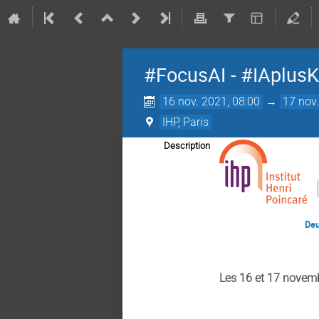
#FocusAI - #IAplusK,
16 nov. 2021, 08:00
→
17 nov.
IHP, Paris
Description
Deux journées dédi
Les 16 et 17 novembr