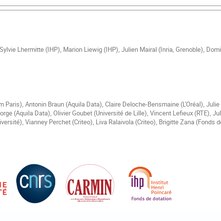
Sylvie Lhermitte (IHP), Marion Liewig (IHP), Julien Mairal (Inria, Grenoble), D
m Paris), Antonin Braun (Aquila Data), Claire Deloche-Bensmaine (L'Oréal), Juli
rge (Aquila Data), Olivier Goubet (Université de Lille), Vincent Lefieux (RTE), Ju
sité), Vianney Perchet (Criteo), Liva Ralaivola (Criteo), Brigitte Zana (Fonds de