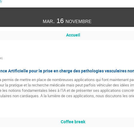
fr
mar. 16 novembre
Accueil
ie
)
gence Artificielle pour la prise en charge des pathologies vasculaires n
IA) a permis de mettre en place de nombreuses applications qui font maintenant part
 la pratique et la recherche médicale mais peut parfois véhiculer des idées ima
e les notions fondamentales liées à l’IA et de présenter ses applications concrèt
laires non cardiaques. A la lumière de ces applications, nous discutons les orie
Coffee break