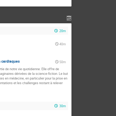
20m
40m
on cardiaques
50m
ie de notre vie quotidienne. Elle offre de
ginaires dérivées de la science-fiction. Le but
es en médecine, en particulier pour la prise en
ntations et les challenges restant à relever
30m