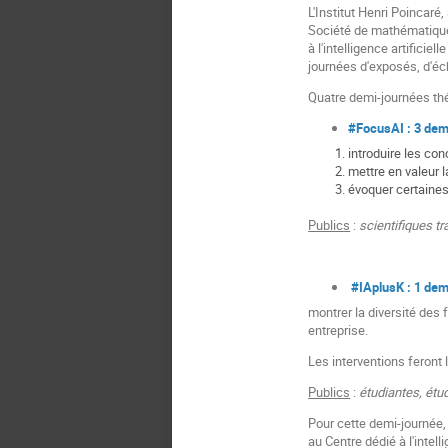
L'Institut Henri Poincaré
Société de mathématiques
à l'intelligence artifici
journées d'exposés, d'éch
Quatre demi-journées thé
#FocusAI : 3 dem
introduire les co
mettre en valeur l
évoquer certaines
Publics
:
scientifiques tr
#IAplusK : 1 dem
montrer la diversité des
entreprise.
Les interventions feront 
Publics
:
étudiantes, étud
Pour cette demi-journée,
au Centre dédié à l'intel