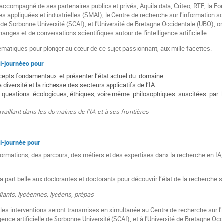
, accompagné de ses partenaires publics et privés, Aquila data, Criteo, RTE, la Fond
 appliquées et industrielles (SMAI), le Centre de recherche sur l'information sc
elle de Sorbonne Université (SCAI), et l'Université de Bretagne Occidentale (UBO),
anges et de conversations scientifiques autour de l'intelligence artificielle.
matiques pour plonger au cœur de ce sujet passionnant, aux mille facettes.
i-journées pour
ncepts fondamentaux et présenter l’état actuel du domaine
a diversité et la richesse des secteurs applicatifs de l’IA
 questions écologiques, éthiques, voire même philosophiques suscitées par l’i
availlant dans les domaines de l’IA et à ses frontières
i-journée pour
 formations, des parcours, des métiers et des expertises dans la recherche en I
la part belle aux doctorantes et doctorants pour découvrir l’état de la recherche 
iants, lycéennes, lycéens, prépas
 les interventions seront transmises en simultanée au Centre de recherche sur l'
ligence artificielle de Sorbonne Université (SCAI), et à l'Université de Bretagne O