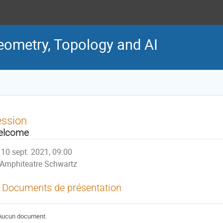
ometry, Topology and AI
ession
elcome
10 sept. 2021, 09:00
Amphiteatre Schwartz
Documents de présentation
Aucun document.