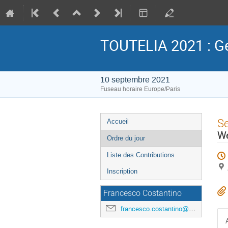
TOUTELIA 2021 : Ge
10 septembre 2021
Fuseau horaire Europe/Paris
Menu
S
Accueil
de
W
Ordre du jour
l'événement
Liste des Contributions
Inscription
Francesco Costantino
francesco.costantino@math.univ-toulouse.fr