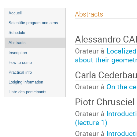
Menu
Abstracts
Accueil
de
Scientific program and aims
l'événement
Schedule
Alessandro C
Abstracts
Orateur à
Localized
Inscription
about their geometr
How to come
Carla Cederb
Practical info
Lodging information
Orateur à
On the ce
Liste des participants
Piotr Chrusciel
Orateur à
Introduct
(lecture 1)
Orateur à
Introduct