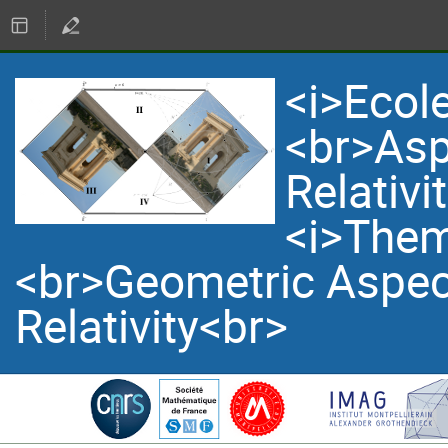
<i>Ecol
<br>Asp
Relativi
<i>Them
<br>Geometric Aspec
Relativity<br>