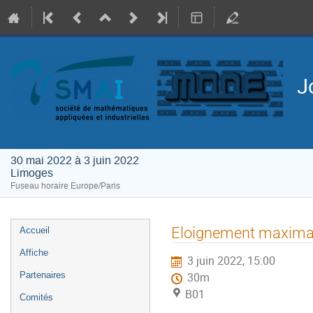
J
30 mai 2022 à 3 juin 2022
Limoges
Fuseau horaire Europe/Paris
Menu
Eloignement maximal
Accueil
de
Affiche
3 juin 2022, 15:00
l'événement
Partenaires
30m
B01
Comités