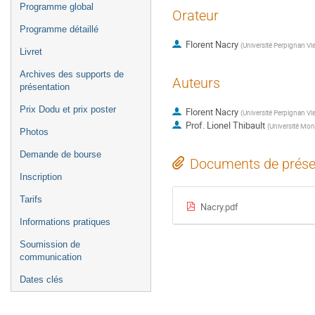
Programme global
Orateur
Programme détaillé
Florent Nacry
(
Université Perpignan Vi
Livret
Archives des supports de
Auteurs
présentation
Prix Dodu et prix poster
Florent Nacry
(
Université Perpignan Vi
Prof.
Lionel Thibault
(
Université Mont
Photos
Demande de bourse
Documents de prése
Inscription
Tarifs
Nacry.pdf
Informations pratiques
Soumission de
communication
Dates clés