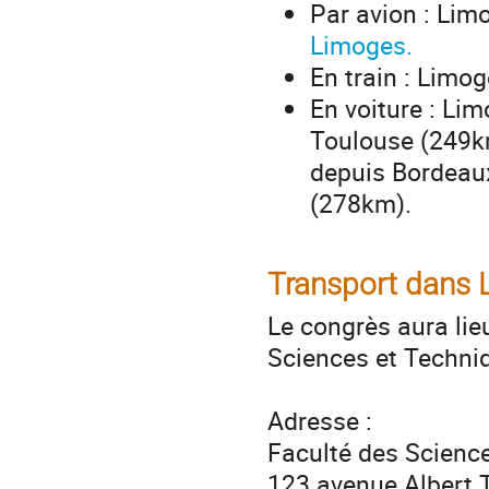
Par avion : Lim
Limoges.
En train : Limog
En voiture : Li
Toulouse (249km
depuis Bordeau
(278km).
Transport dans
Le congrès aura lie
Sciences et Techni
Adresse :
Faculté des Scienc
123 avenue Albert