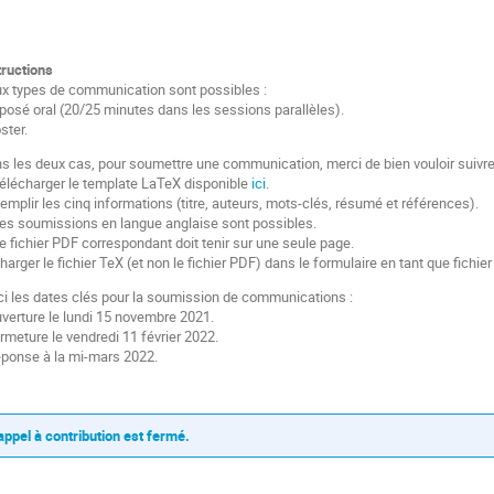
tructions
x types de communication sont possibles :
xposé oral (20/25 minutes dans les sessions parallèles).
ster.
s les deux cas, pour soumettre une communication, merci de bien vouloir suivre 
Télécharger le template LaTeX disponible
ici
.
Remplir les cinq informations (titre, auteurs, mots-clés, résumé et références).
Les soumissions en langue anglaise sont possibles.
Le fichier PDF correspondant doit tenir sur une seule page.
Charger le fichier TeX (et non le fichier PDF) dans le formulaire en tant que fichier
ci les dates clés pour la soumission de communications :
uverture le lundi 15 novembre 2021.
ermeture le vendredi 11 février 2022.
éponse à la mi-mars 2022.
'appel à contribution est fermé.