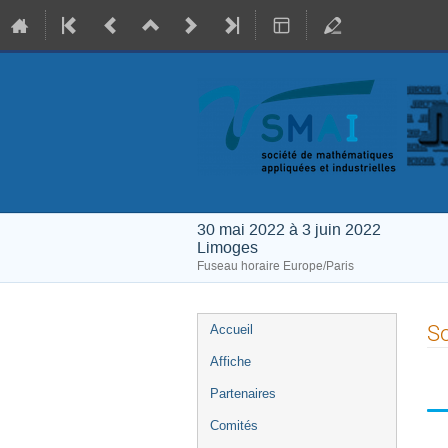
30 mai 2022 à 3 juin 2022
Limoges
Fuseau horaire Europe/Paris
Menu
S
Accueil
de
Affiche
l'événement
Partenaires
Comités