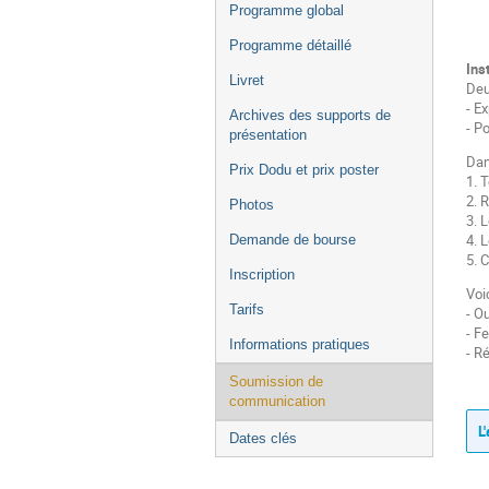
Programme global
Programme détaillé
Ins
Livret
Deu
- E
Archives des supports de
- Po
présentation
Dan
Prix Dodu et prix poster
1. 
2. 
Photos
3. 
4. 
Demande de bourse
5. 
Inscription
Voi
Tarifs
- O
- F
Informations pratiques
- R
Soumission de
communication
L
Dates clés