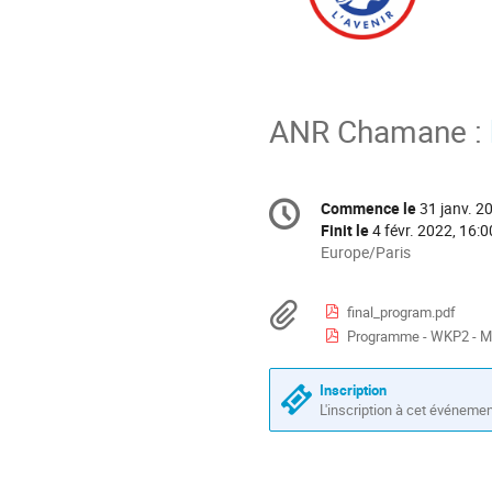
ANR Chamane :
Information
Commence le
31 janv. 2
Date/Heure
de
Finit le
4 févr. 2022, 16:0
la
Toutes
Europe/Paris
les
conférence
horaires
Documents
final_program.pdf
sont
Programme - WKP2 - M
en
Europe/Paris
Inscription
L'inscription à cet événeme