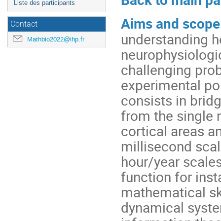
Liste des participants
Aims and scope
Contact
understanding h
Mathbio2022@ihp.fr
neurophysiologic
challenging prob
experimental poi
consists in brid
from the single 
cortical areas a
millisecond scal
hour/year scale
function for ins
mathematical skil
dynamical system