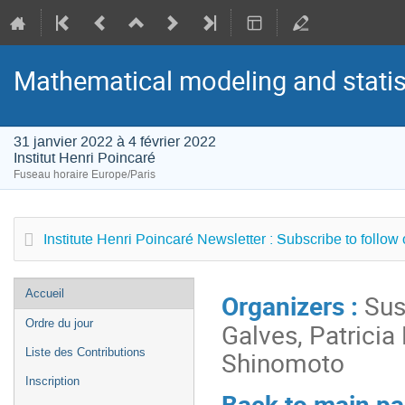
Mathematical modeling and statist
31 janvier 2022 à 4 février 2022
Institut Henri Poincaré
Fuseau horaire Europe/Paris
Institute Henri Poincaré Newsletter : Subscribe to follow
Menu
Accueil
Organizers :
Susa
de
Ordre du jour
Galves, Patricia
l'événement
Shinomoto
Liste des Contributions
Inscription
Back to main p