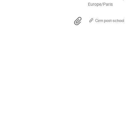
la
Toutes
Europe/Paris
les
conférence
horaires
Documents
Cirm post-school
sont
en
Europe/Paris