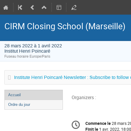
CIRM Closing School (Marseille)
28 mars 2022 à 1 avril 2022
Institut Henri Poincaré
Fuseau horaire Europe/Paris
Institute Henri Poincaré Newsletter : Subscribe to follow
Menu
Accueil
Organizers :
de
Ordre du jour
l'événement
Information
Commence le
28 mars 2
Date/Heure
de
Finit le
1 avr. 2022, 18:0