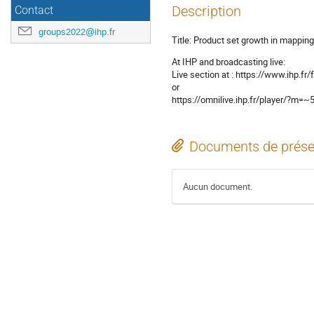
Description
Contact
groups2022@ihp.fr
Title: Product set growth in mappin
At IHP and broadcasting live:
Live section at : https://www.ihp.fr/f
or
https://omnilive.ihp.fr/player/?
Documents de prése
Aucun document.