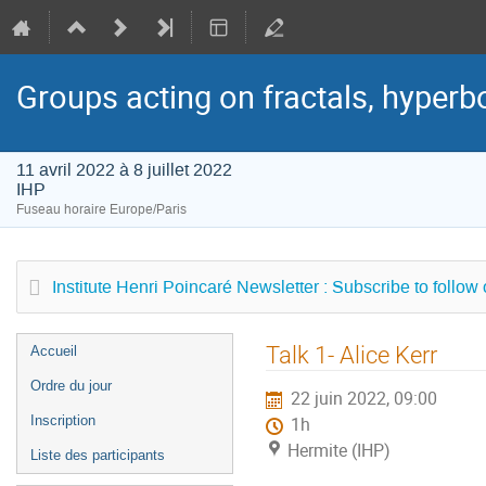
Groups acting on fractals, hyperbol
11 avril 2022 à 8 juillet 2022
IHP
Fuseau horaire Europe/Paris
Institute Henri Poincaré Newsletter : Subscribe to follow
Menu
Talk 1- Alice Kerr
Accueil
de
Ordre du jour
22 juin 2022, 09:00
l'événement
Inscription
1h
Hermite (IHP)
Liste des participants