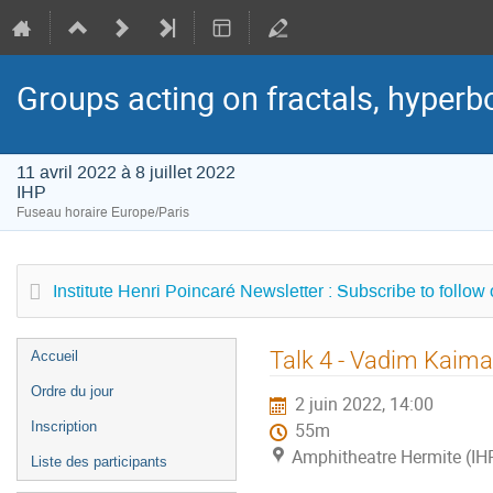
Groups acting on fractals, hyperbol
11 avril 2022 à 8 juillet 2022
IHP
Fuseau horaire Europe/Paris
Institute Henri Poincaré Newsletter : Subscribe to follow
Menu
Talk 4 - Vadim Kaim
Accueil
de
Ordre du jour
2 juin 2022, 14:00
l'événement
Inscription
55m
Amphitheatre Hermite (IH
Liste des participants