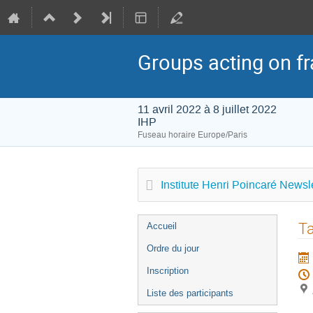
Groups acting on fra
11 avril 2022 à 8 juillet 2022
IHP
Fuseau horaire Europe/Paris
Institute Henri Poincaré Newsle
Menu
Ta
Accueil
de
Ordre du jour
l'événement
Inscription
Liste des participants