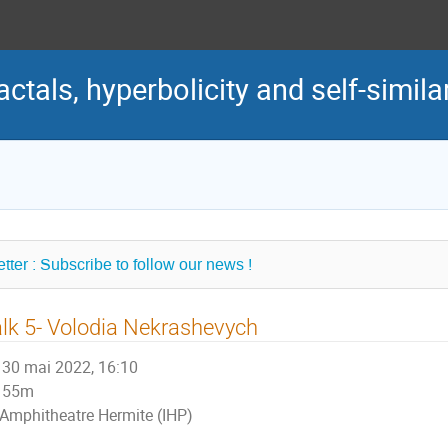
ctals, hyperbolicity and self-similar
tter : Subscribe to follow our news !
lk 5- Volodia Nekrashevych
30 mai 2022, 16:10
55m
Amphitheatre Hermite (IHP)