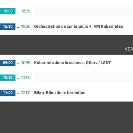
16:00
→
16:30
Orchestration de conteneurs 4: API Kubernetes
16:30
→
18:30
ve
Kubernets dans la science: QServ / LSST
09:00
→
10:30
10:30
→
11:00
Bilan: Bilan de la formation
11:00
→
12:00