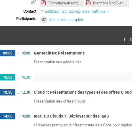
Formulaire-inscription.pdf
MentionsDpdEvenementsMathrice.pdf
Contact
anf2020-inscription@listes.mathrice.fr
Participants
37
Voir la liste complète
lu
Generalités: Présentations
09:00
→
10:00
Présentation des généralités
10:00
→
10:30
Cloud 1: Présentations des types et des offres Cloud
10:30
→
12:30
Présentation des offres Clouds
IaaC sur Clouds 1: Déployer sur des IaaS
14:00
→
16:00
Utiliser les pratiques d'Infrastructure as a Code pour déplo