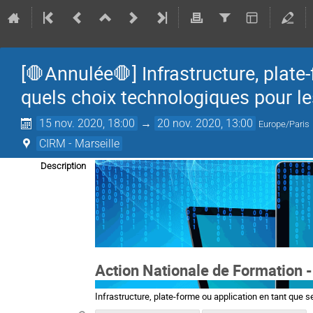
[🛑Annulée🛑] Infrastructure, plate
quels choix technologiques pour le
15 nov. 2020, 18:00
→
20 nov. 2020, 13:00
Europe/Paris
CIRM - Marseille
Description
Action Nationale de Formation 
Infrastructure, plate-forme ou application en tant que 