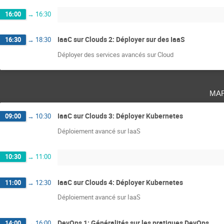
16:00
→
16:30
IaaC sur Clouds 2: Déployer sur des IaaS
16:30
→
18:30
Déployer des services avancés sur Cloud
ma
IaaC sur Clouds 3: Déployer Kubernetes
09:00
→
10:30
Déploiement avancé sur IaaS
10:30
→
11:00
IaaC sur Clouds 4: Déployer Kubernetes
11:00
→
12:30
Déploiement avancé sur IaaS
DevOps 1: Généralités sur les pratiques DevOps
14:00
→
16:00