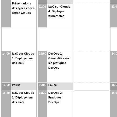
Présentations
11:00
IaaC sur Clouds
11:
des types et des
4: Déployer
offres Clouds
Kubernetes
14:00
IaaC sur Clouds
14:00
DevOps 1:
14:
1: Déployer sur
Généralités sur
des IaaS
les pratiques
DevOps
16:00
Pause
16:00
Pause
16:
16:30
IaaC sur Clouds
16:30
DevOps 2:
16:
2: Déployer sur
Pratiques
des IaaS
DevOps