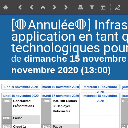
[🛑Annulée🛑] Infras
application en tant 
technologiques pour
dimanche 15 novembre 
de
novembre 2020 (13:00)
lundi 9 novembre 2020
mardi 10 novembre 2020
mercredi 11 novembre
jeu
2020
lundi 16 novembre 2020
mardi 17 novembre 2020
mercredi 18 novembre
jeu
09:00
Generalités:
09:00
IaaC sur Clouds
2020
09:
Présentations
3: Déployer
Kubernetes
10:00
Pause
10:30
Cloud 1:
10:30
Pause
10: