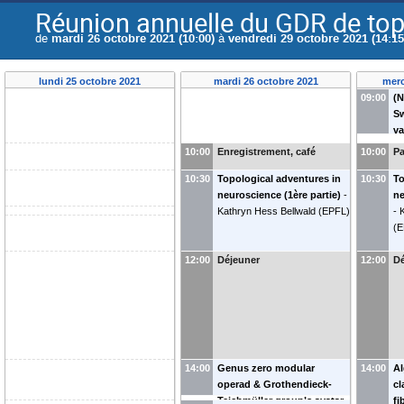
Réunion annuelle du GDR de top
de
mardi 26 octobre 2021 (10:00)
à
vendredi 29 octobre 2021 (14:15
lundi 25 octobre 2021
mardi 26 octobre 2021
merc
09:00
(N
S
va
(
U
10:00
Enregistrement, café
10:00
Pa
I
10:30
Topological adventures in
10:30
To
neuroscience (1ère partie)
-
ne
Kathryn Hess Bellwald
(
EPFL
)
-
(
E
12:00
Déjeuner
12:00
Dé
14:00
Genus zero modular
14:00
Al
operad & Grothendieck-
cl
Teichmüller group’s avatar
-
fi