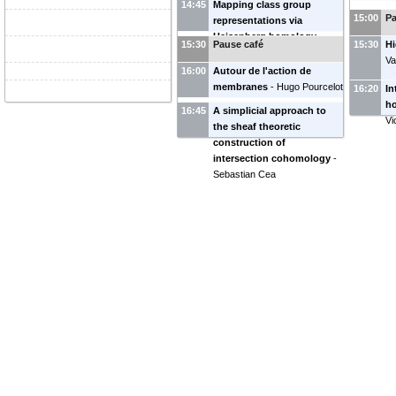
14:45
Mapping class group
Noémie Combe
Be
15:00
Pa
representations via
Heisenberg homology
-
15:30
Pause café
15:30
Hi
Martin Palmer-Anghel
Va
16:00
Autour de l'action de
membranes
-
Hugo Pourcelot
16:20
In
ho
16:45
A simplicial approach to
Vi
the sheaf theoretic
construction of
intersection cohomology
-
Sebastian Cea