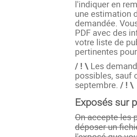
l'indiquer en rem
une estimation 
demandée. Vous 
PDF avec des in
votre liste de pu
pertinentes pou
/ ! \
Les demande
possibles, sauf 
septembre.
/ ! \
Exposés sur p
On accepte les 
déposer un fichi
l'exposé que vo