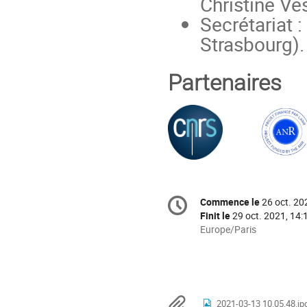
Christine Ve
Secrétariat 
Strasbourg)
Partenaires
Information
Commence le
26 oct. 20
Date/Heure
de
Finit le
29 oct. 2021, 14:
la
Toutes
Europe/Paris
les
conférence
horaires
sont
en
Europe/Paris
Documents
2021-03-13 10.05.48.jp