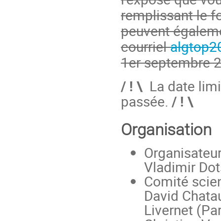
remplissant le f
peuvent égaleme
courriel
algtop2
1er septembre 
/ ! \
La date limi
passée.
/ ! \
Organisation
Organisateur
Vladimir Dot
Comité scien
David Chata
Livernet (Pa