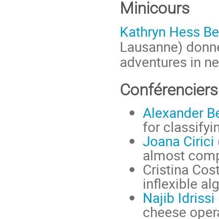
Minicours
Kathryn Hess Be
Lausanne) donner
adventures in ne
Conférenciers 
Alexander B
for classifyi
Joana Cirici
almost comp
Cristina Cos
inflexible al
Najib Idrissi
cheese opera