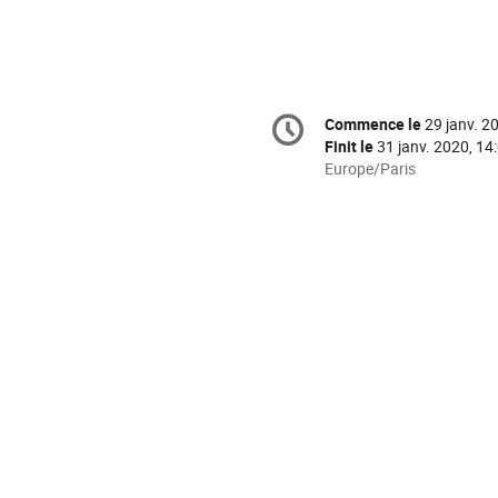
Information
Commence le
29 janv. 2
Date/Heure
de
Finit le
31 janv. 2020, 14
la
Toutes
Europe/Paris
les
conférence
horaires
sont
en
Europe/Paris