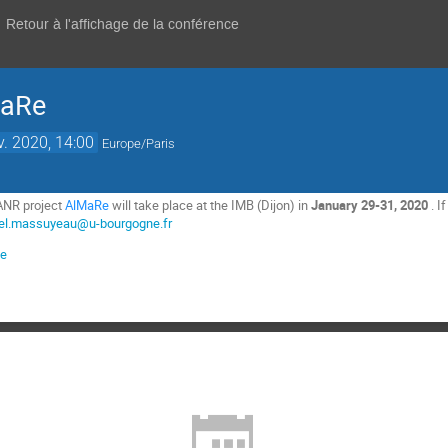
Retour à l'affichage de la conférence
MaRe
v. 2020, 14:00
Europe/Paris
 ANR project
AlMaRe
will take place at the IMB (Dijon) in
January 29-31, 2020
. I
l.massuyeau@u-bourgogne.fr
ce