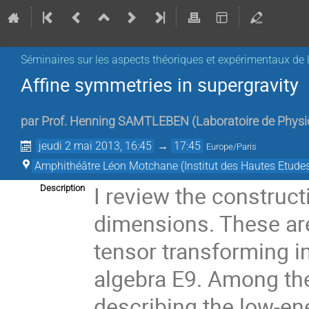
Séminaires sur les aspects théoriques et expérimentaux de l
Affine symmetries in supergravity
par
Prof.
Henning SAMTLEBEN
(
Laboratoire de Phys
jeudi 2 mai 2013, 16:45
→
17:45
Europe/Paris
Amphithéâtre Léon Motchane (Institut des Hautes Etudes
I review the construct
Description
dimensions. These ar
tensor transforming in
algebra E9. Among the
describing the low-ene