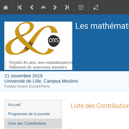
Les mathématic
21 novembre 2019
Université de Lille, Campus Moulins
Fuseau horaire Europe/Paris
Menu
Liste des Contributio
Accueil
de
Programme de la journée
l'événement
Liste des Contributions