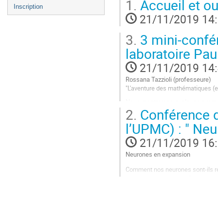
1.
Accueil et ou
Inscription
21/11/2019 14
3.
3 mini-confé
laboratoire Pau
21/11/2019 14
Rossana Tazzioli (professeure)
"L'aventure des mathématiques (e
Nous montrerons quelques exemples
2.
Conférence d
puissante capable de faire des pr
l’UPMC) : " Ne
Thomas Rey (Maître de conféren
"De l'infiniment petit à l'infinimen
21/11/2019 16
Aller
Neurones en expansion
à
la
Comment nos neurones sont-ils re
page
russes, Kolmogorov et Barzdin, dé
de
aventure mathématique qui mélange
la
l'ordinateur quantique.
contribution
Aller