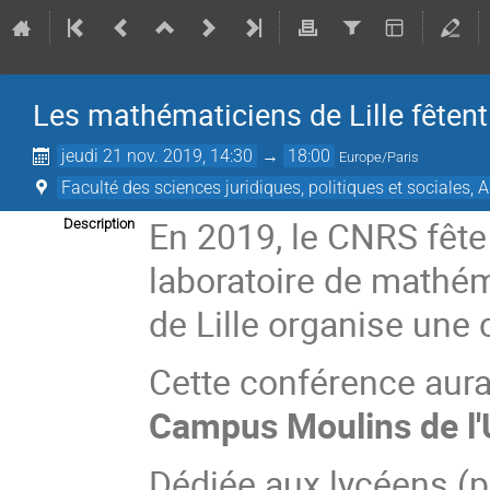
Les mathématiciens de Lille fêten
jeudi 21 nov. 2019, 14:30
→
18:00
Europe/Paris
Faculté des sciences juridiques, politiques et sociales,
En 2019, le CNRS fête 
Description
laboratoire de mathém
de Lille organise une
Cette conférence aura
Campus Moulins de l'U
Dédiée aux lycéens (p